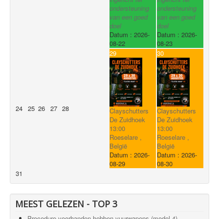
ondersteuning
ondersteuning
van een goed
van een goed
doel
doel
Datum :
2026-
Datum :
2026-
08-22
08-23
29
30
24
25
26
27
28
Clayschutters
Clayschutters
De Zuidhoek
De Zuidhoek
13:00
13:00
Roeselare ,
Roeselare ,
België
België
Datum :
2026-
Datum :
2026-
08-29
08-30
31
MEEST GELEZEN - TOP 3
Procedure voorhanden hebben vuurwapens (model 4)