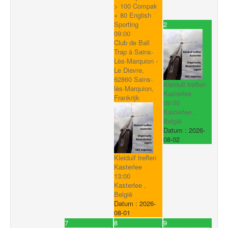
> 100 Compak
+ 80 English
2
Sporting
09:00
Club de Ball
Trap à Sains-
Lès-Marquion -
Le Dievre,
62860 Sains-
Kleiduif treffen
lès-Marquion,
Kasterlee
Frankrijk
09:00
Kasterlee ,
België
Datum :
2026-
08-02
Kleiduif treffen
Kasterlee
13:00
Kasterlee ,
België
Datum :
2026-
08-01
7
8
9