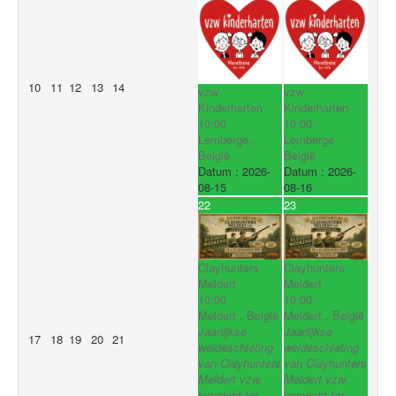
10
11
12
13
14
vzw
vzw
Kinderharten
Kinderharten
10:00
10:00
Lemberge ,
Lemberge ,
België
België
Datum :
2026-
Datum :
2026-
08-15
08-16
22
23
Clayhunters
Clayhunters
Meldert
Meldert
10:00
10:00
Meldert , België
Meldert , België
Jaarlijkse
Jaarlijkse
17
18
19
20
21
weideschieting
weideschieting
van Clayhunters
van Clayhunters
Meldert vzw,
Meldert vzw,
ingericht ter
ingericht ter