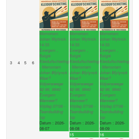
Memoriam
Memoriam
Memoriam
Johan Wytinck
Johan Wytinck
Johan Wytinck
14:33
14:33
14:33
Evergem ,
Evergem ,
Evergem ,
België
België
België
Kleiduifschieting
Kleiduifschieting
Kleiduifschieting
3
4
5
6
- Memoriam
- Memoriam
- Memoriam
Johan Wytynck
Johan Wytynck
Johan Wytynck
Waar?
Waar?
Waar?
Volpenswege
Volpenswege
Volpenswege
92-96, 9940
92-96, 9940
92-96, 9940
Evergem
Evergem
Evergem
Wanneer?
Wanneer?
Wanneer?
Vrijdag 07/08 -
Vrijdag 07/08 -
Vrijdag 07/08 -
Teambuilding
Teambuilding
Teambuilding
(op
(op
(op
Datum :
2026-
Datum :
2026-
Datum :
2026-
08-07
08-08
08-09
15
16