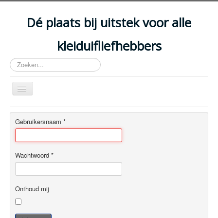
Year
Month
Year
Month
Dé plaats bij uitstek voor alle
kleiduifliefhebbers
Zoeken...
Schakelen
navigatie
HOME
Gebruikersnaam
*
ARTIKELS
EVENEMENTEN
Wachtwoord
*
ACCOMMODATIES
CLUBS
Onthoud mij
DISCIPLINES
WETGEVING