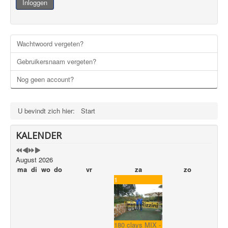
Inloggen
VERENIGINGEN
LINKS
Wachtwoord vergeten?
CONTACT
Gebruikersnaam vergeten?
PRIVACYBELEID
Nog geen account?
SITEMAP
U bevindt zich hier:
Start
KALENDER
August 2026
ma
di
wo
do
vr
za
zo
1
180 clays MIX -