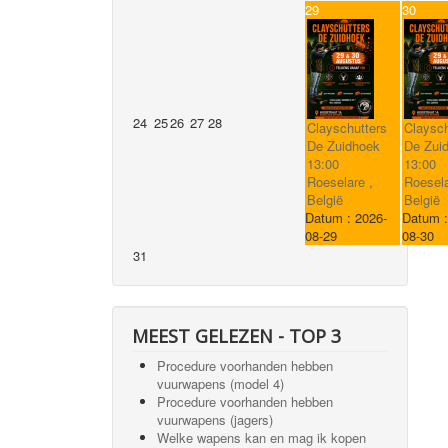
29
30
24
25
26
27
28
Clayschutters
Claysch
De Zuidhoek
De Zui
13:00
13:00
Roeselare ,
Roesela
België
België
Datum :
2026-
Datum 
08-29
08-30
31
MEEST GELEZEN - TOP 3
Procedure voorhanden hebben
vuurwapens (model 4)
Procedure voorhanden hebben
vuurwapens (jagers)
Welke wapens kan en mag ik kopen