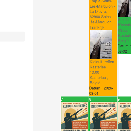
Trap à Sains-
Lès-Marquion -
Le Dievre,
62860 Sains-
Kleiduif
lès-Marquion,
Kasterl
Frankrijk
09:00
Kasterl
België
Datum 
08-02
Kleiduif treffen
Kasterlee
13:00
Kasterlee ,
België
Datum :
2026-
08-01
7
8
9