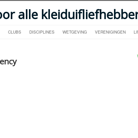
oor alle kleiduifliefhebbe
CLUBS
DISCIPLINES
WETGEVING
VERENIGINGEN
L
gency