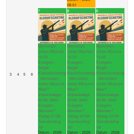
08-01
7
8
9
Memoriam
Memoriam
Memoriam
Johan Wytinck
Johan Wytinck
Johan Wytinck
14:33
14:33
14:33
Evergem ,
Evergem ,
Evergem ,
België
België
België
Kleiduifschieting
Kleiduifschieting
Kleiduifschieting
3
4
5
6
- Memoriam
- Memoriam
- Memoriam
Johan Wytynck
Johan Wytynck
Johan Wytynck
Waar?
Waar?
Waar?
Volpenswege
Volpenswege
Volpenswege
92-96, 9940
92-96, 9940
92-96, 9940
Evergem
Evergem
Evergem
Wanneer?
Wanneer?
Wanneer?
Vrijdag 07/08 -
Vrijdag 07/08 -
Vrijdag 07/08 -
Teambuilding
Teambuilding
Teambuilding
(op
(op
(op
Datum :
2026-
Datum :
2026-
Datum :
2026-