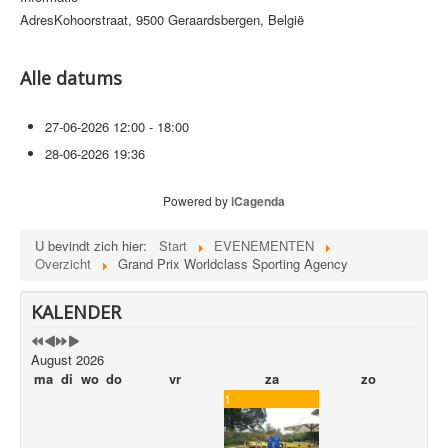
Adres
Kohoorstraat, 9500 Geraardsbergen, België
VERENIGINGEN
LINKS
Alle datums
CONTACT
PRIVACYBELEID
27-06-2026
12:00 - 18:00
28-06-2026
19:36
SITEMAP
Powered by
iCagenda
U bevindt zich hier:
Start
EVENEMENTEN
Overzicht
Grand Prix Worldclass Sporting Agency
KALENDER
August 2026
ma
di
wo
do
vr
za
zo
1