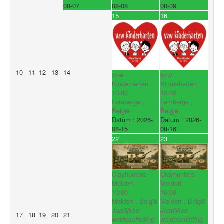
08-07
08-08
08-09
15
16
10
11
12
13
14
vzw
vzw
Kinderharten
Kinderharten
10:00
10:00
Lemberge ,
Lemberge ,
België
België
Datum :
2026-
Datum :
2026-
08-15
08-16
22
23
Clayhunters
Clayhunters
Meldert
Meldert
10:00
10:00
Meldert , België
Meldert , België
Jaarlijkse
Jaarlijkse
17
18
19
20
21
weideschieting
weideschieting