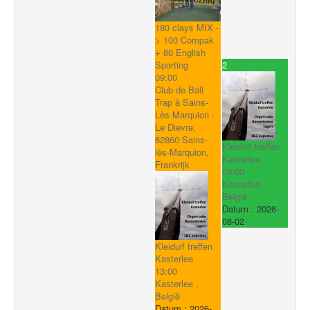
180 clays MIX -
> 100 Compak
+ 80 English
2
Sporting
09:00
Club de Ball
Trap à Sains-
Lès-Marquion -
Le Dievre,
62860 Sains-
Kleiduif treffen
lès-Marquion,
Kasterlee
Frankrijk
09:00
Kasterlee ,
België
Datum :
2026-
08-02
Kleiduif treffen
Kasterlee
13:00
Kasterlee ,
België
Datum :
2026-