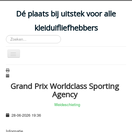
Year
Month
Year
Month
Dé plaats bij uitstek voor alle
kleiduifliefhebbers
Zoeken...
Schakelen
navigatie
HOME
ARTIKELS
Grand Prix Worldclass Sporting
EVENEMENTEN
Agency
ACCOMMODATIES
Weideschieting
CLUBS
28-06-2026
19:36
DISCIPLINES
WETGEVING
Informatie