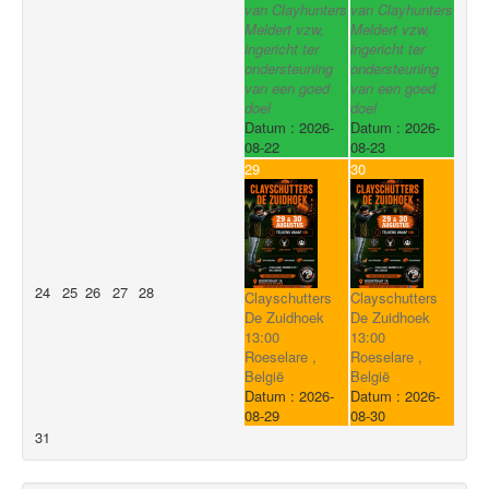
van Clayhunters
van Clayhunters
Meldert vzw,
Meldert vzw,
ingericht ter
ingericht ter
ondersteuning
ondersteuning
van een goed
van een goed
doel
doel
Datum :
2026-
Datum :
2026-
08-22
08-23
29
30
24
25
26
27
28
Clayschutters
Clayschutters
De Zuidhoek
De Zuidhoek
13:00
13:00
Roeselare ,
Roeselare ,
België
België
Datum :
2026-
Datum :
2026-
08-29
08-30
31